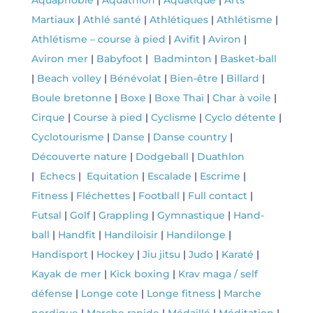
Aquaphobie
|
Aquathlon
|
Aquatique
|
Arts
Martiaux
|
Athlé santé
|
Athlétiques
|
Athlétisme
|
Athlétisme – course à pied
|
Avifit
|
Aviron
|
Aviron mer
|
Babyfoot
|
Badminton
|
Basket-ball
|
Beach volley
|
Bénévolat
|
Bien-être
|
Billard
|
Boule bretonne
|
Boxe
|
Boxe Thaï
|
Char à voile
|
Cirque
|
Course à pied
|
Cyclisme
|
Cyclo détente
|
Cyclotourisme
|
Danse
|
Danse country
|
Découverte nature
|
Dodgeball
|
Duathlon
|
Echecs
|
Equitation
|
Escalade
|
Escrime
|
Fitness
|
Fléchettes
|
Football
|
Full contact
|
Futsal
|
Golf
|
Grappling
|
Gymnastique
|
Hand-
ball
|
Handfit
|
Handiloisir
|
Handilonge
|
Handisport
|
Hockey
|
Jiu jitsu
|
Judo
|
Karaté
|
Kayak de mer
|
Kick boxing
|
Krav maga / self
défense
|
Longe cote
|
Longe fitness
|
Marche