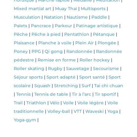
nordique
|
Marche rapide
|
Médaillé
|
Méditation
|
Mixed martial art
|
Muay Thaï
|
Multisports
|
Musculation
|
Natation
|
Nautisme
|
Paddle
|
Palets
|
Pancrace
|
Parkour
|
Patinage artistique
|
Pêche
|
Pêche à pied
|
Pentathlon
|
Pétanque
|
Plaisance
|
Planche à voile
|
Plein Air
|
Plongée
|
Poney
|
PPG
|
Qi gong
|
Randonnée
|
Randonnée
pédestre
|
Remise en forme
|
Roller hockey
|
Roller skating
|
Rugby
|
Sauvetage
|
Secourisme
|
Séjour sports
|
Sport adapté
|
Sport santé
|
Sport
scolaire
|
Squash
|
Stretching
|
Surf
|
Tai chi chuan
|
Tennis
|
Tennis de table
|
Tir à l’arc
|
Tir sportif
|
Trail
|
Triathlon
|
Vélo
|
Voile
|
Voile légère
|
Voile
traditionnelle
|
Volley-ball
|
VTT
|
Waveski
|
Yoga
|
Yoga-gym
|