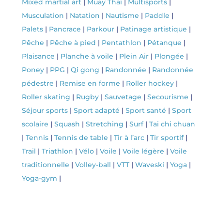
Mixed martial art
|
Muay Thaï
|
Multisports
|
Musculation
|
Natation
|
Nautisme
|
Paddle
|
Palets
|
Pancrace
|
Parkour
|
Patinage artistique
|
Pêche
|
Pêche à pied
|
Pentathlon
|
Pétanque
|
Plaisance
|
Planche à voile
|
Plein Air
|
Plongée
|
Poney
|
PPG
|
Qi gong
|
Randonnée
|
Randonnée
pédestre
|
Remise en forme
|
Roller hockey
|
Roller skating
|
Rugby
|
Sauvetage
|
Secourisme
|
Séjour sports
|
Sport adapté
|
Sport santé
|
Sport
scolaire
|
Squash
|
Stretching
|
Surf
|
Tai chi chuan
|
Tennis
|
Tennis de table
|
Tir à l’arc
|
Tir sportif
|
Trail
|
Triathlon
|
Vélo
|
Voile
|
Voile légère
|
Voile
traditionnelle
|
Volley-ball
|
VTT
|
Waveski
|
Yoga
|
Yoga-gym
|