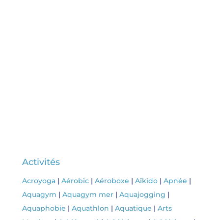
Du sport pour toutes et tous, du
débutant au confirmé, des séjours
vacances, des stages sportifs, des
évènements en toute convivialité, So
Fun So Happy
Activités
Acroyoga
|
Aérobic
|
Aéroboxe
|
Aïkido
|
Apnée
|
Aquagym
|
Aquagym mer
|
Aquajogging
|
Aquaphobie
|
Aquathlon
|
Aquatique
|
Arts