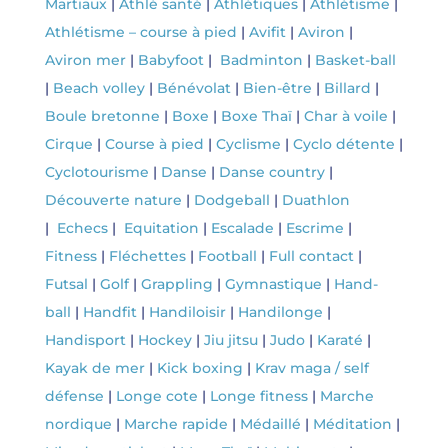
Martiaux
|
Athlé santé
|
Athlétiques
|
Athlétisme
|
Athlétisme – course à pied
|
Avifit
|
Aviron
|
Aviron mer
|
Babyfoot
|
Badminton
|
Basket-ball
|
Beach volley
|
Bénévolat
|
Bien-être
|
Billard
|
Boule bretonne
|
Boxe
|
Boxe Thaï
|
Char à voile
|
Cirque
|
Course à pied
|
Cyclisme
|
Cyclo détente
|
Cyclotourisme
|
Danse
|
Danse country
|
Découverte nature
|
Dodgeball
|
Duathlon
|
Echecs
|
Equitation
|
Escalade
|
Escrime
|
Fitness
|
Fléchettes
|
Football
|
Full contact
|
Futsal
|
Golf
|
Grappling
|
Gymnastique
|
Hand-
ball
|
Handfit
|
Handiloisir
|
Handilonge
|
Handisport
|
Hockey
|
Jiu jitsu
|
Judo
|
Karaté
|
Kayak de mer
|
Kick boxing
|
Krav maga / self
défense
|
Longe cote
|
Longe fitness
|
Marche
nordique
|
Marche rapide
|
Médaillé
|
Méditation
|