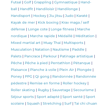
Futsal
|
Golf
|
Grappling
|
Gymnastique
|
Hand-
ball
|
Handfit
|
Handiloisir
|
Handilonge
|
Handisport
|
Hockey
|
Jiu jitsu
|
Judo
|
Karaté
|
Kayak de mer
|
Kick boxing
|
Krav maga / self
défense
|
Longe cote
|
Longe fitness
|
Marche
nordique
|
Marche rapide
|
Médaillé
|
Méditation
|
Mixed martial art
|
Muay Thaï
|
Multisports
|
Musculation
|
Natation
|
Nautisme
|
Paddle
|
Palets
|
Pancrace
|
Parkour
|
Patinage artistique
|
Pêche
|
Pêche à pied
|
Pentathlon
|
Pétanque
|
Plaisance
|
Planche à voile
|
Plein Air
|
Plongée
|
Poney
|
PPG
|
Qi gong
|
Randonnée
|
Randonnée
pédestre
|
Remise en forme
|
Roller hockey
|
Roller skating
|
Rugby
|
Sauvetage
|
Secourisme
|
Séjour sports
|
Sport adapté
|
Sport santé
|
Sport
scolaire
|
Squash
|
Stretching
|
Surf
|
Tai chi chuan