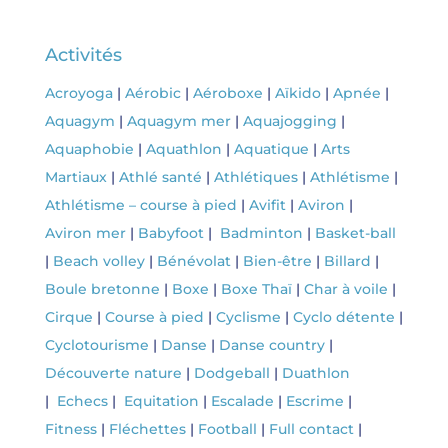
Activités
Acroyoga
|
Aérobic
|
Aéroboxe
|
Aïkido
|
Apnée
|
Aquagym
|
Aquagym mer
|
Aquajogging
|
Aquaphobie
|
Aquathlon
|
Aquatique
|
Arts
Martiaux
|
Athlé santé
|
Athlétiques
|
Athlétisme
|
Athlétisme – course à pied
|
Avifit
|
Aviron
|
Aviron mer
|
Babyfoot
|
Badminton
|
Basket-ball
|
Beach volley
|
Bénévolat
|
Bien-être
|
Billard
|
Boule bretonne
|
Boxe
|
Boxe Thaï
|
Char à voile
|
Cirque
|
Course à pied
|
Cyclisme
|
Cyclo détente
|
Cyclotourisme
|
Danse
|
Danse country
|
Découverte nature
|
Dodgeball
|
Duathlon
|
Echecs
|
Equitation
|
Escalade
|
Escrime
|
Fitness
|
Fléchettes
|
Football
|
Full contact
|