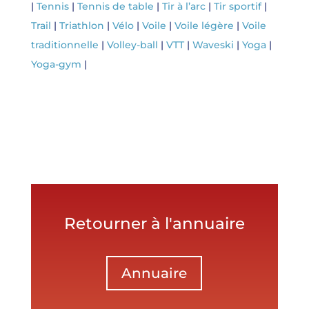
|
Tennis
|
Tennis de table
|
Tir à l’arc
|
Tir sportif
|
Trail
|
Triathlon
|
Vélo
|
Voile
|
Voile légère
|
Voile
traditionnelle
|
Volley-ball
|
VTT
|
Waveski
|
Yoga
|
Yoga-gym
|
Retourner à l'annuaire
Annuaire