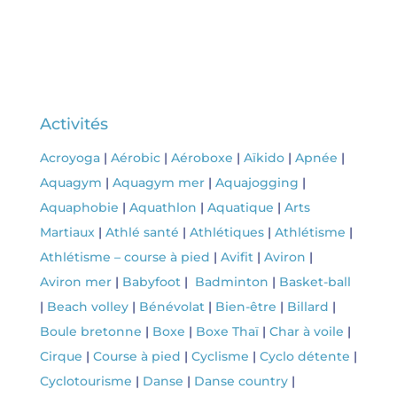
Activités
Acroyoga
|
Aérobic
|
Aéroboxe
|
Aïkido
|
Apnée
|
Aquagym
|
Aquagym mer
|
Aquajogging
|
Aquaphobie
|
Aquathlon
|
Aquatique
|
Arts
Martiaux
|
Athlé santé
|
Athlétiques
|
Athlétisme
|
Athlétisme – course à pied
|
Avifit
|
Aviron
|
Aviron mer
|
Babyfoot
|
Badminton
|
Basket-ball
|
Beach volley
|
Bénévolat
|
Bien-être
|
Billard
|
Boule bretonne
|
Boxe
|
Boxe Thaï
|
Char à voile
|
Cirque
|
Course à pied
|
Cyclisme
|
Cyclo détente
|
Cyclotourisme
|
Danse
|
Danse country
|