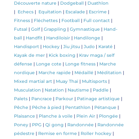
Découverte nature
|
Dodgeball
|
Duathlon
|
Echecs
|
Equitation
|
Escalade
|
Escrime
|
Fitness
|
Fléchettes
|
Football
|
Full contact
|
Futsal
|
Golf
|
Grappling
|
Gymnastique
|
Hand-
ball
|
Handfit
|
Handiloisir
|
Handilonge
|
Handisport
|
Hockey
|
Jiu jitsu
|
Judo
|
Karaté
|
Kayak de mer
|
Kick boxing
|
Krav maga / self
défense
|
Longe cote
|
Longe fitness
|
Marche
nordique
|
Marche rapide
|
Médaillé
|
Méditation
|
Mixed martial art
|
Muay Thaï
|
Multisports
|
Musculation
|
Natation
|
Nautisme
|
Paddle
|
Palets
|
Pancrace
|
Parkour
|
Patinage artistique
|
Pêche
|
Pêche à pied
|
Pentathlon
|
Pétanque
|
Plaisance
|
Planche à voile
|
Plein Air
|
Plongée
|
Poney
|
PPG
|
Qi gong
|
Randonnée
|
Randonnée
pédestre
|
Remise en forme
|
Roller hockey
|