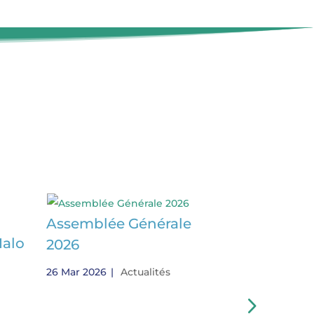
Assemblée Générale
Malo
Quartier d
2026
Sain-Malo
26 Mar 2026
|
Actualités
10 Fév 2026
|