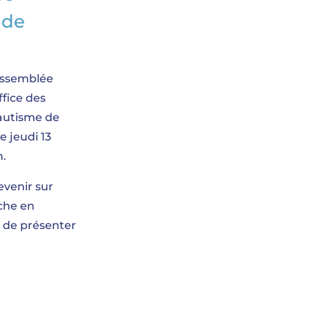
 de
Assemblée
ffice des
autisme de
e jeudi 13
h.
evenir sur
iche en
 de présenter