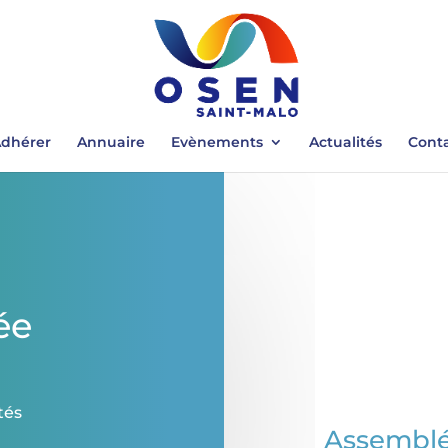
dhérer
Annuaire
Evènements
Actualités
Cont
ée
tés
Assembl