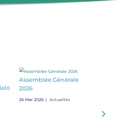
Assemblée Générale
Malo
Quartier d
2026
Sain-Malo
26 Mar 2026
|
Actualités
10 Fév 2026
|