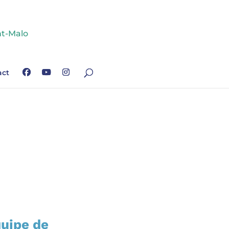
act
quipe de