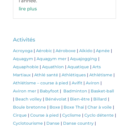
l’année.
lire plus
Activités
Acroyoga
|
Aérobic
|
Aéroboxe
|
Aïkido
|
Apnée
|
Aquagym
|
Aquagym mer
|
Aquajogging
|
Aquaphobie
|
Aquathlon
|
Aquatique
|
Arts
Martiaux
|
Athlé santé
|
Athlétiques
|
Athlétisme
|
Athlétisme – course à pied
|
Avifit
|
Aviron
|
Aviron mer
|
Babyfoot
|
Badminton
|
Basket-ball
|
Beach volley
|
Bénévolat
|
Bien-être
|
Billard
|
Boule bretonne
|
Boxe
|
Boxe Thaï
|
Char à voile
|
Cirque
|
Course à pied
|
Cyclisme
|
Cyclo détente
|
Cyclotourisme
|
Danse
|
Danse country
|