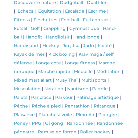
Découverte nature
|
Dodgeball
|
Duathlon
|
Echecs
|
Equitation
|
Escalade
|
Escrime
|
Fitness
|
Fléchettes
|
Football
|
Full contact
|
Futsal
|
Golf
|
Grappling
|
Gymnastique
|
Hand-
ball
|
Handfit
|
Handiloisir
|
Handilonge
|
Handisport
|
Hockey
|
Jiu jitsu
|
Judo
|
Karaté
|
Kayak de mer
|
Kick boxing
|
Krav maga / self
défense
|
Longe cote
|
Longe fitness
|
Marche
nordique
|
Marche rapide
|
Médaillé
|
Méditation
|
Mixed martial art
|
Muay Thaï
|
Multisports
|
Musculation
|
Natation
|
Nautisme
|
Paddle
|
Palets
|
Pancrace
|
Parkour
|
Patinage artistique
|
Pêche
|
Pêche à pied
|
Pentathlon
|
Pétanque
|
Plaisance
|
Planche à voile
|
Plein Air
|
Plongée
|
Poney
|
PPG
|
Qi gong
|
Randonnée
|
Randonnée
pédestre
|
Remise en forme
|
Roller hockey
|