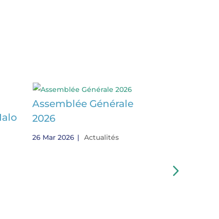
Assemblée Générale
Malo
Quartier d
2026
Sain-Malo
26 Mar 2026
|
Actualités
10 Fév 2026
|