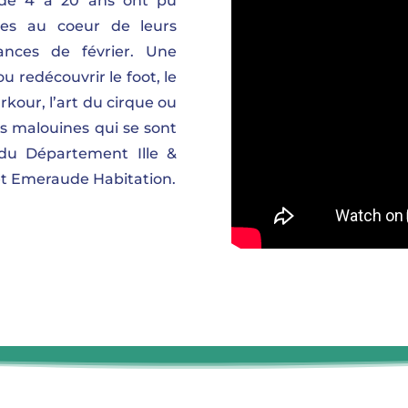
 de 4 à 20 ans ont pu
ites au coeur de leurs
ances de février. Une
 redécouvrir le foot, le
parkour, l’art du cirque ou
ns malouines qui se sont
 du Département Ille &
et Emeraude Habitation.