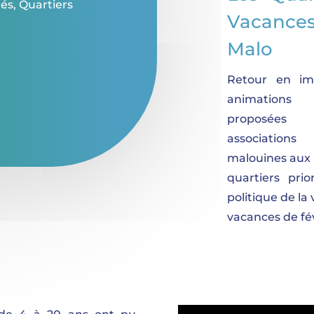
tés
,
Quartiers
Vacances
Malo
Retour en im
animations
proposée
association
malouines aux 
quartiers prio
politique de la 
vacances de fév