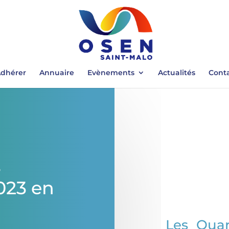
dhérer
Annuaire
Evènements
Actualités
Cont
s
023 en
Les Quar