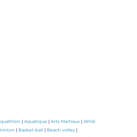
quathlon
|
Aquatique
|
Arts Martiaux
|
Athlé
minton
|
Basket-ball
|
Beach volley
|