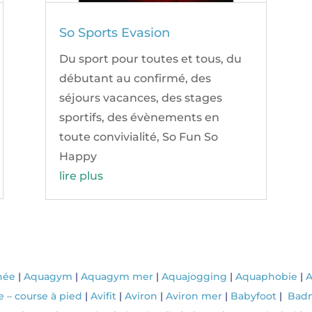
So Sports Evasion
Du sport pour toutes et tous, du
débutant au confirmé, des
séjours vacances, des stages
sportifs, des évènements en
toute convivialité, So Fun So
Happy
lire plus
née
|
Aquagym
|
Aquagym mer
|
Aquajogging
|
Aquaphobie
|
A
e – course à pied
|
Avifit
|
Aviron
|
Aviron mer
|
Babyfoot
|
Bad