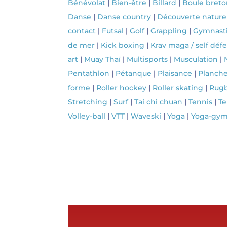
Bénévolat
|
Bien-être
|
Billard
|
Boule bret
Danse
|
Danse country
|
Découverte nature
contact
|
Futsal
|
Golf
|
Grappling
|
Gymnast
de mer
|
Kick boxing
|
Krav maga / self déf
art
|
Muay Thaï
|
Multisports
|
Musculation
|
Pentathlon
|
Pétanque
|
Plaisance
|
Planche
forme
|
Roller hockey
|
Roller skating
|
Rug
Stretching
|
Surf
|
Tai chi chuan
|
Tennis
|
Te
Volley-ball
|
VTT
|
Waveski
|
Yoga
|
Yoga-gy