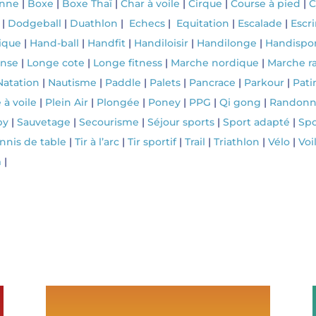
onne
|
Boxe
|
Boxe Thaï
|
Char à voile
|
Cirque
|
Course à pied
|
C
|
Dodgeball
|
Duathlon
|
Echecs
|
Equitation
|
Escalade
|
Escr
ique
|
Hand-ball
|
Handfit
|
Handiloisir
|
Handilonge
|
Handispo
ense
|
Longe cote
|
Longe fitness
|
Marche nordique
|
Marche r
Natation
|
Nautisme
|
Paddle
|
Palets
|
Pancrace
|
Parkour
|
Pati
 à voile
|
Plein Air
|
Plongée
|
Poney
|
PPG
|
Qi gong
|
Randon
by
|
Sauvetage
|
Secourisme
|
Séjour sports
|
Sport adapté
|
Spo
nnis de table
|
Tir à l’arc
|
Tir sportif
|
Trail
|
Triathlon
|
Vélo
|
Voi
m
|