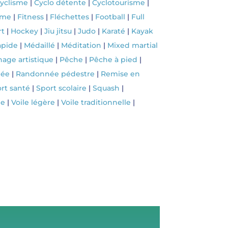
yclisme
|
Cyclo détente
|
Cyclotourisme
|
ime
|
Fitness
|
Fléchettes
|
Football
|
Full
rt
|
Hockey
|
Jiu jitsu
|
Judo
|
Karaté
|
Kayak
apide
|
Médaillé
|
Méditation
|
Mixed martial
nage artistique
|
Pêche
|
Pêche à pied
|
née
|
Randonnée pédestre
|
Remise en
rt santé
|
Sport scolaire
|
Squash
|
le
|
Voile légère
|
Voile traditionnelle
|