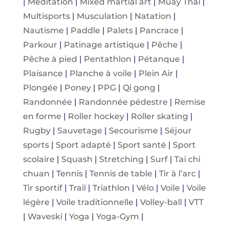
|
Méditation
|
Mixed martial art
|
Muay Thaï
|
Multisports
|
Musculation
|
Natation
|
Nautisme
|
Paddle
|
Palets
|
Pancrace
|
Parkour
|
Patinage artistique
|
Pêche
|
Pêche à pied
|
Pentathlon
|
Pétanque
|
Plaisance
|
Planche à voile
|
Plein Air
|
Plongée
|
Poney
|
PPG
|
Qi gong
|
Randonnée
|
Randonnée pédestre
|
Remise
en forme
|
Roller hockey
|
Roller skating
|
Rugby
|
Sauvetage
|
Secourisme
|
Séjour
sports
|
Sport adapté
|
Sport santé
|
Sport
scolaire
|
Squash
|
Stretching
|
Surf
|
Tai chi
chuan
|
Tennis
|
Tennis de table
|
Tir à l’arc
|
Tir sportif
|
Trail
|
Triathlon
|
Vélo
|
Voile
|
Voile
légère
|
Voile traditionnelle
|
Volley-ball
|
VTT
|
Waveski
|
Yoga
|
Yoga-Gym
|