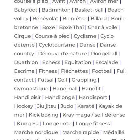
course à pied
|
Avifit
|
Aviron
|
Aviron mer
|
Babyfoot
|
Badminton
|
Basket-ball
|
Beach
volley
|
Bénévolat
|
Bien-être
|
Billard
|
Boule
bretonne
|
Boxe
|
Boxe Thaï
|
Char à voile
|
Cirque
|
Course à pied
|
Cyclisme
|
Cyclo
détente
|
Cyclotourisme
|
Danse
|
Danse
country
|
Découverte nature
|
Dodgeball
|
Duathlon
|
Echecs
|
Equitation
|
Escalade
|
Escrime
|
Fitness
|
Fléchettes
|
Football
|
Full
contact
|
Futsal
|
Golf
|
Grappling
|
Gymnastique
|
Hand-ball
|
Handfit
|
Handiloisir
|
Handilonge
|
Handisport
|
Hockey
|
Jiu jitsu
|
Judo
|
Karaté
|
Kayak de
mer
|
Kick boxing
|
Krav maga / self défense
|
Kung Fu
|
Longe cote
|
Longe fitness
|
Marche nordique
|
Marche rapide
|
Médaillé